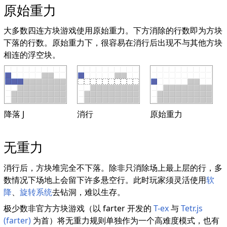
原始重力
大多数四连方块游戏使用原始重力。下方消除的行数即为方块
下落的行数。原始重力下，很容易在消行后出现不与其他方块
相连的浮空块。
降落 J
消行
原始重力
无重力
消行后，方块堆完全不下落。除非只消除场上最上层的行，多
数情况下场地上会留下许多悬空行。此时玩家须灵活使用
软
降
、
旋转系统
去钻洞，难以生存。
极少数非官方方块游戏（以 farter 开发的
T-ex
与
Tetr.js
(farter)
为首）将无重力规则单独作为一个高难度模式，也有