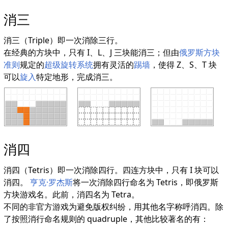
消三
消三（Triple）即一次消除三行。
在经典的方块中，只有 I、L、J 三块能消三；但由
俄罗斯方块
准则
规定的
超级旋转系统
拥有灵活的
踢墙
，使得 Z、S、T 块
可以
旋入
特定地形，完成消三。
消四
消四（Tetris）即一次消除四行。四连方块中，只有 I 块可以
消四。
亨克·罗杰斯
将一次消除四行命名为 Tetris，即俄罗斯
方块游戏名。此前，消四名为 Tetra。
不同的非官方游戏为避免版权纠纷，用其他名字称呼消四。除
了按照消行命名规则的 quadruple，其他比较著名的有：