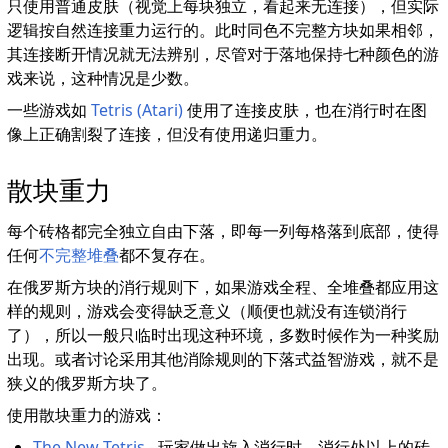
只使用普通皮肤（视觉上每块独立，看起来无连接），但实际
逻辑按自然连接重力运行的。此时同色不完整方块如果相邻，
其连接断开情况就无法辨别，尽管对于落地保持七种颜色的游
戏来说，这种情况是少数。
一些游戏如
Tetris (Atari)
使用了连接皮肤，也在消行时在图
像上正确割裂了连接，但没有使用递归重力。
散块重力
每个砖格都完全独立自由下落，即每一列每格落到底部，使得
任何
不完整堆叠
都不复存在。
在俄罗斯方块的消行规则下，如果游戏全程、全堆叠都应用这
样的规则，游戏会变得缺乏意义（顺便也就没有连锁消行
了），所以一般只临时出现这种环境，多数时候作为一种奖励
出现。或者讨论采用其他消除规则的下落式益智游戏，就不是
狭义的俄罗斯方块了。
使用散块重力的游戏：
The New Tetris
- 玩家做出旋入消行时，消行处以上的砖