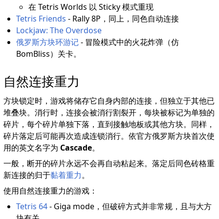
在 Tetris Worlds 以 Sticky 模式重现
Tetris Friends
- Rally 8P，同上，同色自动连接
Lockjaw: The Overdose
俄罗斯方块环游记
- 冒险模式中的火花炸弹（仿
BomBliss）关卡。
自然连接重力
方块锁定时，游戏将储存它自身内部的连接，但独立于其他已
堆叠块。消行时，连接会被消行割裂开，每块被标记为单独的
碎片，每个碎片单独下落，直到接触地板或其他方块。同样，
碎片落定后可能再次造成连锁消行。依官方俄罗斯方块首次使
用的英文名字为
Cascade
。
一般，断开的碎片永远不会再自动粘起来。落定后同色砖格重
新连接的归于
黏着重力
。
使用自然连接重力的游戏：
Tetris 64
- Giga mode，但破碎方式并非常规，且与大方
块有关