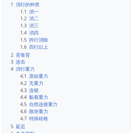
1
消行的种类
1.1
消一
1.2
消二
1.3
消三
1.4
消四
1.5
跨行消除
1.6
四行以上
2
背靠背
3
连击
4
消行重力
4.1
原始重力
4.2
无重力
4.3
连锁
4.4
黏着重力
4.5
自然连接重力
4.6
散块重力
4.7
特殊砖格
5
延迟