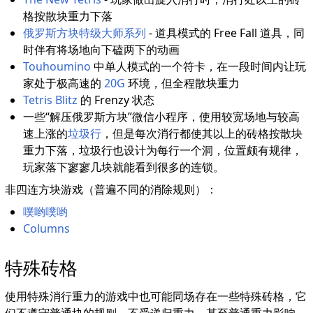
格按散块重力下落
俄罗斯方块特级大师系列
- 道具模式的 Free Fall 道具，同
时伴有将场地向下磕两下的动画
Touhoumino
中单人模式的一个符卡，在一段时间内让玩
家处于极高速的
20G
环境，但全程散块重力
Tetris Blitz
的 Frenzy 状态
一些“解压俄罗斯方块”微信小程序，使用较宽场地与较高
速上涨的
垃圾行
，但是每次消行都使其以上的砖格按散块
重力下落，垃圾行也设计为每行一个洞，位置颇有规律，
玩家落下寥寥几块就能看到很多的连锁。
非四连方块游戏（普遍不同的消除规则）：
噗哟噗哟
Columns
特殊砖格
使用特殊消行重力的游戏中也可能同场存在一些特殊砖格，它
们不遵守普通块的规则，不受递归重力、甚至普通重力影响，