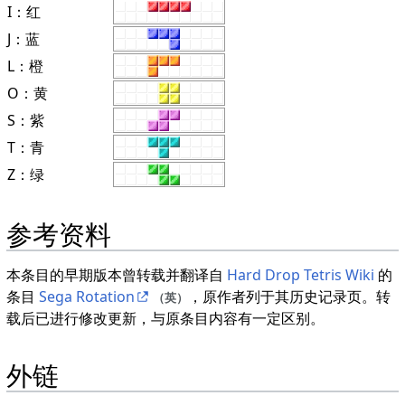
I：红
J：蓝
L：橙
O：黄
S：紫
T：青
Z：绿
参考资料
本条目的早期版本曾转载并翻译自
Hard Drop Tetris Wiki
的
条目
Sega Rotation
，原作者列于其历史记录页。转
（英）
载后已进行修改更新，与原条目内容有一定区别。
外链