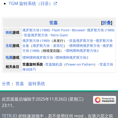
TGM 旋转系统（日语）
世嘉
折叠
俄罗斯方块 (1988)
·
Flash Point
·
Bloxeed
·
俄罗斯方块 (1989)
街机
游戏
·
世嘉俄罗斯方块
·
Tetris Giant
俄罗斯方块 (1989)
（未发行） ·
世嘉俄罗斯方块
·
俄罗斯方块
主机
游戏
合集
（
俄罗斯方块：新世纪
） ·
噗哟噗哟俄罗斯方块
·
俄罗斯
方块 (1988)
（移植复刻版） ·
噗哟噗哟俄罗斯方块2
电脑
游戏
噗哟噗哟俄罗斯方块
·
噗哟噗哟俄罗斯方块2
世嘉旋转系统
·
世嘉随机器
（
Power-on Pattern
） ·
世嘉方块
相关条目
移动技巧
分类
：​
世嘉
旋转系统
此页面最后编辑于2025年11月26日 (星期三)
23:11。
TETR.IO
的快速游戏中，若不使用任何 mod，在第六层之前