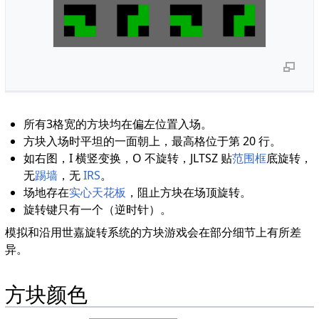
所有3格宽的方块均在偏左位置入场。
方块入场时平坦的一面朝上，最高格位于第 20 行。
如右图，I 横竖变换，O 不旋转，JLTSZ 贴
范围框
底旋转，
无
踢墙
，无
IRS
。
场地存在
实心天花板
，阻止方块在场顶旋转。
旋转键只有一个（逆时针）。
模拟和沿用世嘉旋转系统的方块游戏会在部分细节上有所差
异。
方块颜色