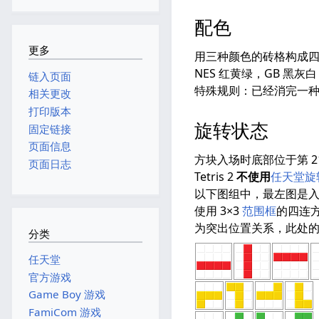
配色
更多
用三种颜色的砖格构成
NES 红黄绿，GB 黑灰白
链入页面
特殊规则：已经消完一种
相关更改
打印版本
旋转状态
固定链接
页面信息
方块入场时底部位于第 2
页面日志
Tetris 2
不使用
任天堂旋
以下图组中，最左图是
使用 3×3
范围框
的四连方
为突出位置关系，此处
分类
任天堂
官方游戏
Game Boy 游戏
FamiCom 游戏