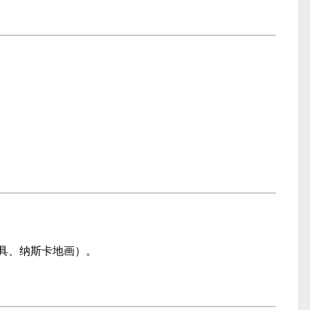
。
面具、纳斯卡地画）。