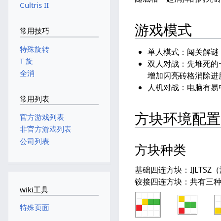
Cultris II
游戏模式
常用技巧
特殊旋转
单人模式：闯关解谜，
T 旋
双人对战：先堆死的
全消
增加闪亮砖格消除进
人机对战：电脑有易
常用列表
方块环境配置
官方游戏列表
非官方游戏列表
公司列表
方块种类
基础四连方块：IJLTSZ（
铰接四连方块：共有三种，
wiki工具
特殊页面