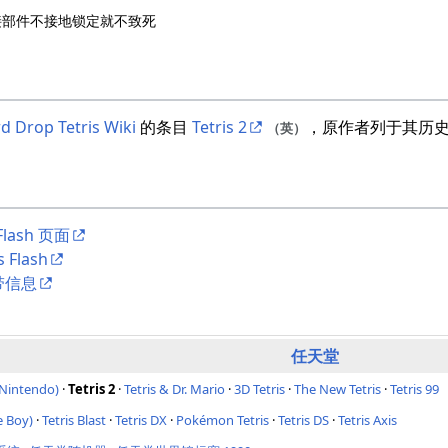
铰接部件不接地锁定就不致死
d Drop Tetris Wiki
的条目
Tetris 2
，原作者列于其历
（英）
Flash 页面
Flash
卡带信息
任天堂
 Nintendo)
·
Tetris 2
·
Tetris & Dr. Mario
·
3D Tetris
·
The New Tetris
·
Tetris 99
e Boy)
·
Tetris Blast
·
Tetris DX
·
Pokémon Tetris
·
Tetris DS
·
Tetris Axis