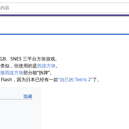
B、SNES 三平台方块游戏。
法类似，但使用的是
四连方块
。
铰接四连方块
部分能“拆牌”。
s Flash，因为日本已经有一款
“自己的 Tetris 2”
了。