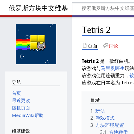
俄罗斯方块中文维基
Tetris 2
页面
讨论
Tetris 2
是一款红白机、G
该游戏与
马里奥医生
玩
该游戏使用连锁重力，
导航
该游戏在日本名为 Tetri
首页
目录
最近更改
随机页面
1
玩法
MediaWiki帮助
2
游戏模式
3
方块环境配置
维基建设
3.1
方块种类