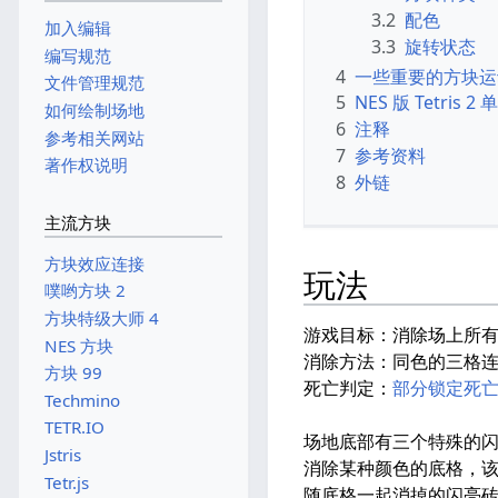
3.2
配色
加入编辑
3.3
旋转状态
编写规范
4
一些重要的方块运
文件管理规范
5
NES 版 Tetris
如何绘制场地
6
注释
参考相关网站
7
参考资料
著作权说明
8
外链
主流方块
方块效应连接
玩法
噗哟方块 2
方块特级大师 4
游戏目标：消除场上所
NES 方块
消除方法：同色的三格
方块 99
死亡判定：
部分锁定死
Techmino
TETR.IO
场地底部有三个特殊的闪
Jstris
消除某种颜色的底格，
Tetr.js
随底格一起消掉的闪亮