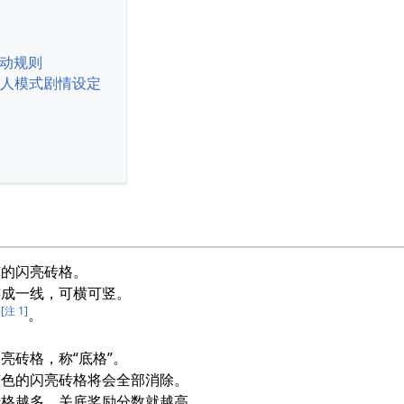
动规则
 2 单人模式剧情设定
有的闪亮砖格。
连成一线，可横可竖。
[注 1]
亡
。
亮砖格，称“底格”。
该色的闪亮砖格将会全部消除。
砖格越多，关底奖励分数就越高。