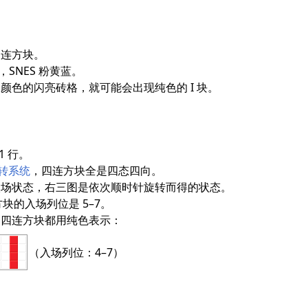
四连方块。
，SNES 粉黄蓝。
颜色的闪亮砖格，就可能会出现纯色的 I 块。
1 行。
转系统
，四连方块全是四态四向。
入场状态，右三图是依次顺时针旋转而得的状态。
块的入场列位是 5–7。
的四连方块都用纯色表示：
（入场列位：4–7）