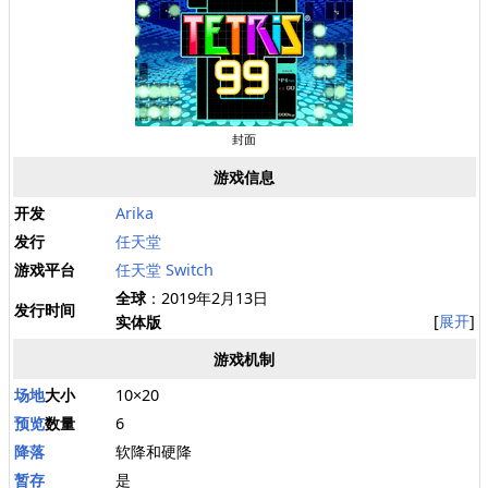
封面
游戏信息
开发
Arika
发行
任天堂
游戏平台
任天堂 Switch
全球
：2019年2月13日
发行时间
展开
实体版
游戏机制
场地
大小
10×20
预览
数量
6
降落
软降和硬降
暂存
是