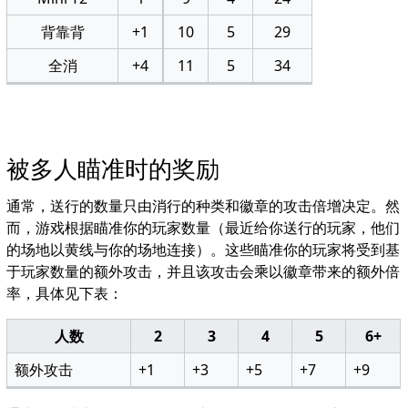
背靠背
+1
10
5
29
全消
+4
11
5
34
被多人瞄准时的奖励
通常，送行的数量只由消行的种类和徽章的攻击倍增决定。然
而，游戏根据瞄准你的玩家数量（最近给你送行的玩家，他们
的场地以黄线与你的场地连接）。这些瞄准你的玩家将受到基
于玩家数量的额外攻击，并且该攻击会乘以徽章带来的额外倍
率，具体见下表：
人数
2
3
4
5
6+
额外攻击
+1
+3
+5
+7
+9