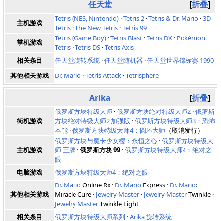
任天堂
折叠
Tetris (NES, Nintendo)
·
Tetris 2
·
Tetris & Dr. Mario
·
3D
主机游戏
Tetris
·
The New Tetris
·
Tetris 99
Tetris (Game Boy)
·
Tetris Blast
·
Tetris DX
·
Pokémon
掌机游戏
Tetris
·
Tetris DS
·
Tetris Axis
相关条目
任天堂旋转系统
·
任天堂随机器
·
任天堂世界锦标赛 1990
其他相关游戏
Dr. Mario
·
Tetris Attack
·
Tetrisphere
Arika
折叠
俄罗斯方块特级大师
·
俄罗斯方块绝对特级大师2
·
俄罗斯
街机游戏
方块绝对特级大师2 加强版
·
俄罗斯方块特级大师3：恐怖
本能
·
俄罗斯方块特级大师4：圆环大师
（取消发行）
俄罗斯方块与魔卡少女樱：永恒之心
·
俄罗斯方块特级大
主机游戏
师 王牌
·
俄罗斯方块 99
·
俄罗斯方块特级大师4：绝对之
眼
电脑游戏
俄罗斯方块特级大师4：绝对之眼
Dr. Mario
Online Rx ·
Dr. Mario
Express ·
Dr. Mario
:
其他相关游戏
Miracle Cure ·
Jewelry Master
·
Jewelry Master
Twinkle ·
Jewelry Master
Twinkle Light
相关条目
俄罗斯方块特级大师系列
·
Arika 旋转系统