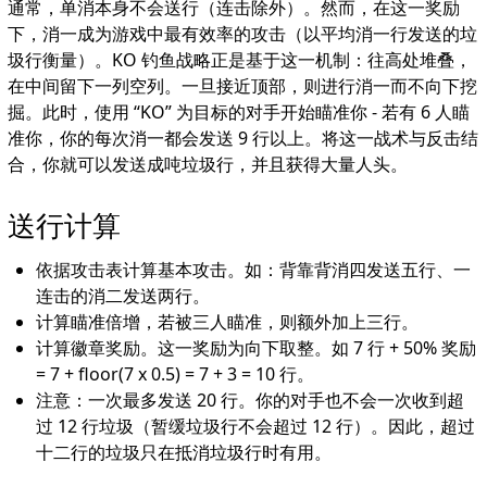
通常，单消本身不会送行（连击除外）。然而，在这一奖励
下，消一成为游戏中最有效率的攻击（以平均消一行发送的垃
圾行衡量）。KO 钓鱼战略正是基于这一机制：往高处堆叠，
在中间留下一列空列。一旦接近顶部，则进行消一而不向下挖
掘。此时，使用 “KO” 为目标的对手开始瞄准你 - 若有 6 人瞄
准你，你的每次消一都会发送 9 行以上。将这一战术与反击结
合，你就可以发送成吨垃圾行，并且获得大量人头。
送行计算
依据攻击表计算基本攻击。如：背靠背消四发送五行、一
连击的消二发送两行。
计算瞄准倍增，若被三人瞄准，则额外加上三行。
计算徽章奖励。这一奖励为向下取整。如 7 行 + 50% 奖励
= 7 + floor(7 x 0.5) = 7 + 3 = 10 行。
注意：一次最多发送 20 行。你的对手也不会一次收到超
过 12 行垃圾（暂缓垃圾行不会超过 12 行）。因此，超过
十二行的垃圾只在抵消垃圾行时有用。