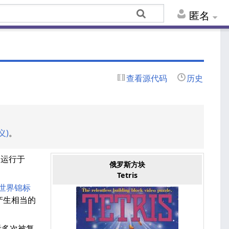
匿名
查看源代码
历史
义)
。
，运行于
俄罗斯方块
Tetris
世界锦标
国产生相当的
后多次被复