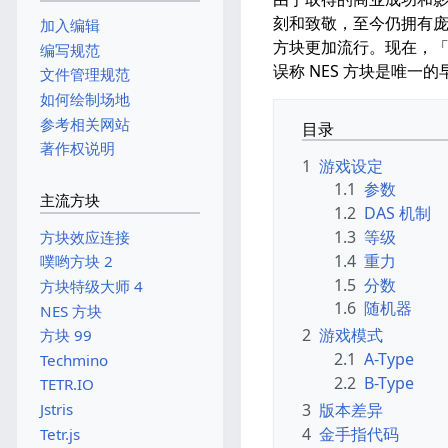
刻和致敬，至今仍拥有庞
加入编辑
方块更加流行。现在，
编写规范
误称 NES 方块是唯一
文件管理规范
如何绘制场地
参考相关网站
目录
著作权说明
1
游戏设定
1.1
参数
主流方块
1.2
DAS 机制
1.3
等级
方块效应连接
1.4
重力
噗哟方块 2
1.5
分数
方块特级大师 4
1.6
随机器
NES 方块
2
游戏模式
方块 99
2.1
A-Type
Techmino
2.2
B-Type
TETR.IO
3
版本差异
Jstris
4
金手指代码
Tetr.js