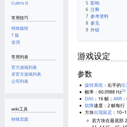
5
影响
Cultris II
6
注释
7
参考资料
常用技巧
8
参见
特殊旋转
9
外链
T 旋
全消
游戏设定
常用列表
官方游戏列表
参数
非官方游戏列表
公司列表
旋转系统
：右手的
任
[注 
帧率：60.0988 Hz
DAS
：16 帧；
ARR
：
软降
速度：2 帧每行（
wiki工具
方块
出现延迟
：10
特殊页面
若方块在最底部 2