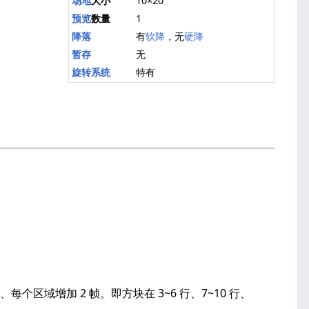
场地
大小
10×20
预览
数量
1
降落
有
软降
，无
硬降
暂存
无
旋转系统
特有
每个区域增加 2 帧。即方块在 3~6 行、7~10 行、