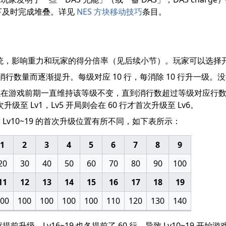
力下及时完成堆叠。详见
NES 方块移动技巧
条目。
）系统，影响重力和玩家的得分倍率（见后续小节）。玩家可以选择
级会随消行数量而逐渐提升。每级对应 10 行，每消除 10 行升一
在游戏前期一直维持该等级不变，直到消行数超过等级对应行数后
次升级至 Lv1，Lv5 开局则会在 60 行才首次升级至 Lv6。
Lv10~19 的首次升级位置有所不同，如下表所示：
1
2
3
4
5
6
7
8
9
20
30
40
50
60
70
80
90
100
11
12
13
14
15
16
17
18
19
00
100
100
100
100
110
120
130
140
0 行就提前升级，Lv16~19 也各提前了 60 行，导致 Lv10