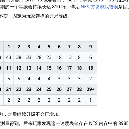
期的一个等级会持续长达 810 行。详见
NES 方块游戏错误
条目
级始终不变，固定为玩家选择的开局等级。
1
2
3
4
5
6
7
8
9
8
43
38
33
28
23
18
13
8
6
0
11
12
13
14
15
16
17
18
19
5
5
4
4
4
3
3
3
2
0
21
22
23
24
25
26
27
28
29+
2
2
2
2
2
2
2
2
1
高重力，之后继续升级不会再增加。
得到。后来玩家发现这一速度表储存在 NES 内存中的 898E 位