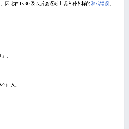
。因此在 Lv30 及以后会逐渐出现各种各样的
游戏错误
。
1」。
降不计入。