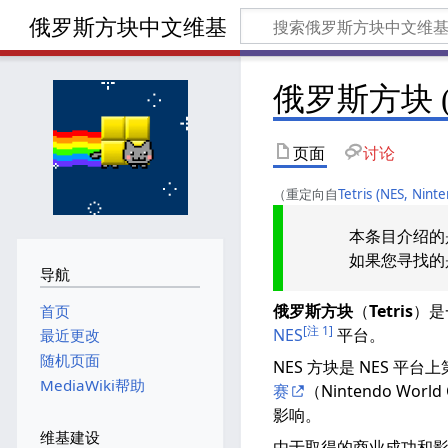
俄罗斯方块中文维基
俄罗斯方块 (
页面
讨论
（重定向自
Tetris (NES, Nint
本条目介绍的
如果您寻找的
导航
俄罗斯方块
（
Tetris
）是
首页
[注 1]
NES
平台。
最近更改
随机页面
NES 方块是 NES 
MediaWiki帮助
赛
（Nintendo Wo
影响。
维基建设
由于取得的商业成功和影