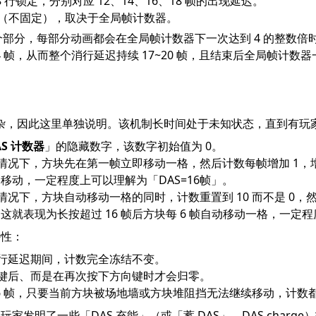
~18 行锁定，分别对应 12、14、16、18 帧的出现延迟。
 帧（不固定），取决于全局帧计数器。
部分，每部分动画都会在全局帧计数器下一次达到 4 的整数倍时
 帧，从而整个消行延迟持续 17~20 帧，且结束后全局帧计数器
复杂，因此这里单独说明。该机制长时间处于未知状态，直到有玩家
AS 计数器
」的隐藏数字，该数字初始值为 0。
情况下，方块先在第一帧立即移动一格，然后计数每帧增加 1，增
动移动，一定程度上可以理解为「DAS=16帧」。
况下，方块自动移动一格的同时，计数重置到 10 而不是 0，然
。这就表现为长按超过 16 帧后方块每 6 帧自动移动一格，一定程
特性：
行延迟期间，计数完全冻结不变。
键后、而是在再次按下方向键时才会归零。
6 帧，只要当前方块被场地墙或方块堆阻挡无法继续移动，计数都
发明了一些「DAS 充能」（或「蓄 DAS」，DAS charge）