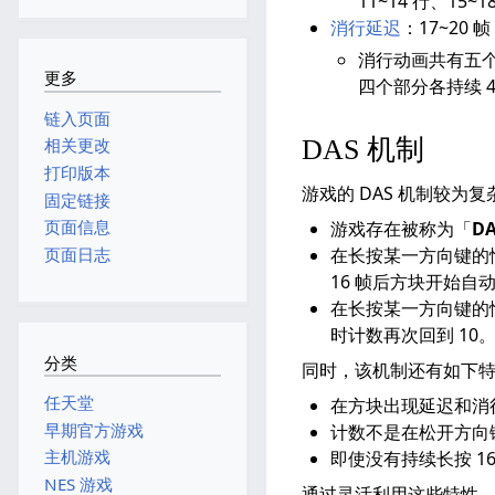
11~14 行、15
消行延迟
：17~20
消行动画共有五个
更多
四个部分各持续 4
链入页面
DAS 机制
相关更改
打印版本
游戏的 DAS 机制较为
固定链接
页面信息
游戏存在被称为「
D
页面日志
在长按某一方向键的
16 帧后方块开始自
在长按某一方向键的情
时计数再次回到 10
分类
同时，该机制还有如下
任天堂
在方块出现延迟和消
早期官方游戏
计数不是在松开方向
主机游戏
即使没有持续长按 1
NES 游戏
通过灵活利用这些特性，玩家