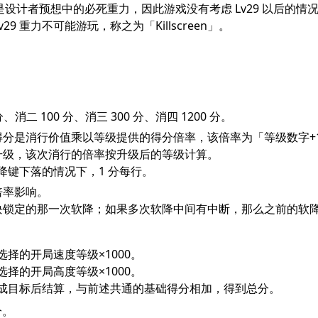
力是设计者预想中的必死重力，因此游戏没有考虑 Lv29 以后的情况
9 重力不可能游玩，称之为「Killscreen」。
：
、消二 100 分、消三 300 分、消四 1200 分。
得分是消行价值乘以等级提供的得分倍率，该倍率为「等级数字+
升级，该次消行的倍率按升级后的等级计算。
降键下落的情况下，1 分每行。
倍率影响。
块锁定的那一次软降；如果多次软降中间有中断，那么之前的软
：
择的开局速度等级×1000。
择的开局高度等级×1000。
成目标后结算，与前述共通的基础得分相加，得到总分。
分。