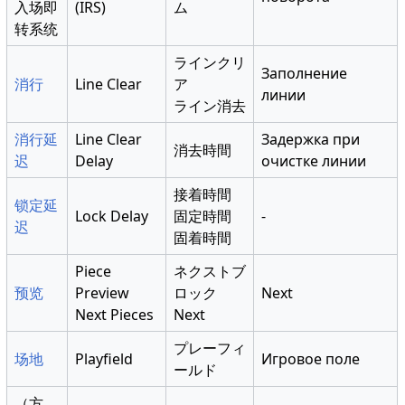
入场即
(IRS)
ム
转系统
ラインクリ
Заполнение
消行
Line Clear
ア
линии
ライン消去
消行延
Line Clear
Задержка при
消去時間
迟
Delay
очистке линии
接着時間
锁定延
Lock Delay
固定時間
-
迟
固着時間
Piece
ネクストブ
预览
Preview
ロック
Next
Next Pieces
Next
プレーフィ
场地
Playfield
Игровое поле
ールド
（方