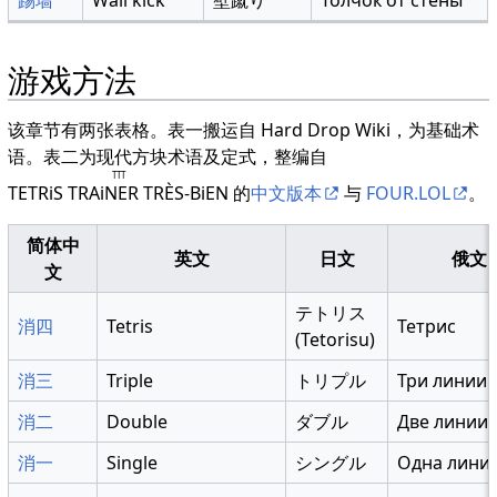
游戏方法
该章节有两张表格。表一搬运自 Hard Drop Wiki，为基础术
语。表二为现代方块术语及定式，整编自
TTT
TETRiS TRAiNER TRÈS-BiEN
的
中文版本
与
FOUR.LOL
。
简体中
英文
日文
俄文
文
テトリス
消四
Tetris
Тетрис
(Tetorisu)
消三
Triple
トリプル
Три линии
消二
Double
ダブル
Две линии
消一
Single
シングル
Одна лини