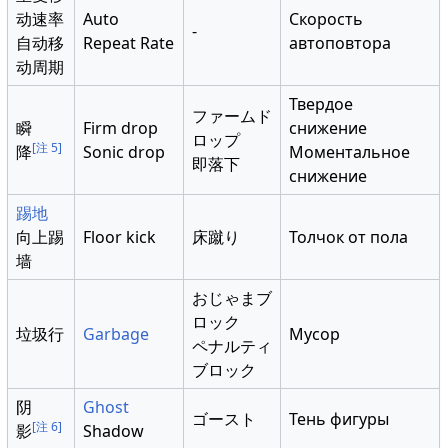
动速率
Auto
Скорость
-
自动移
Repeat Rate
автоповтора
动周期
Твердое
ファームド
瞬
Firm drop
снижение
ロップ
[注 5]
降
Sonic drop
Моментальное
即落下
снижение
踢地
向上踢
Floor kick
床蹴り
Толчок от пола
墙
おじゃまブ
ロック
垃圾行
Garbage
Мусор
ペナルティ
ブロック
阴
Ghost
ゴースト
Тень фигуры
[注 6]
影
Shadow