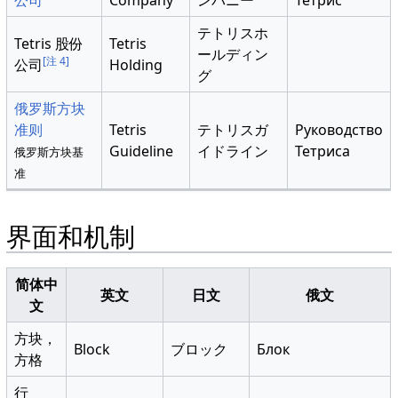
テトリスホ
Tetris 股份
Tetris
ールディン
[注 4]
公司
Holding
グ
俄罗斯方块
准则
Tetris
テトリスガ
Руководство
Guideline
イドライン
Тетриса
俄罗斯方块基
准
界面和机制
简体中
英文
日文
俄文
文
方块，
Block
ブロック
Блок
方格
行