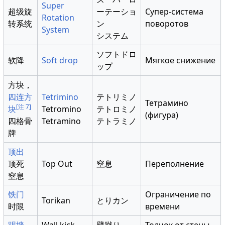
Super
超级旋
ーテーショ
Супер-система
Rotation
转系统
ン
поворотов
System
システム
ソフトドロ
软降
Soft drop
Мягкое снижение
ップ
方块，
四连方
Tetrimino
テトリミノ
Тетрамино
[注 7]
块
Tetromino
テトロミノ
(фигура)
四格骨
Tetramino
テトラミノ
牌
顶出
顶死
Top Out
窒息
Переполнение
窒息
铁门
Ограничение по
Torikan
とりカン
时限
времени
踢墙
Wall kick
壁蹴り
Толчок от стены