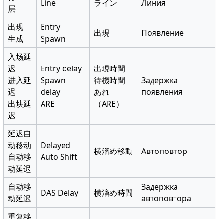
Line
ライン
Линия
层
出现
Entry
出現
Появление
生成
Spawn
入场延
迟
Entry delay
出現時間
进入延
Spawn
待機時間
Задержка
迟
delay
あれ
появления
出块延
ARE
（ARE）
迟
延迟自
动移动
Delayed
横溜め移動
Автоповтор
自动移
Auto Shift
动延迟
自动移
Задержка
DAS Delay
横溜め時間
动延迟
автоповтора
重复移