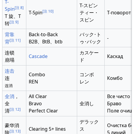
T-
T-スピン
[注 8]
Spin
[注 10]
T-Spin
ティー・
T-поворот
T 旋、T
スピン
[注 9]
转
背靠
Back-to-Back
バック･ト
-
[注 11]
背
B2B、BtB、btb
ゥ･バック
连锁
カスケー
Cascade
Каскад
崩塌
ド
连击
Combo
コンボ
连
Комбо
REN
レン
连消
全消
，
All Clear
Все чисто
全
Bravo
全消し
Браво
[注 12]
清
Perfect Clear
Поле очищ
デラック
豪华消
Очистка б
Clearing 5+ lines
ス
[注 13]
除
5 линий