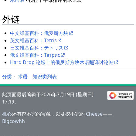
术语表
- 按拉丁字母排序的术语表
外链
中文维基百科：俄罗斯方块
英文维基百科：Tetris
日文维基百科：テトリス
俄文维基百科：Тетрис
Hard Drop 论坛上的俄罗斯方块术语翻译讨论帖
分类
：​
术语
知识类列表
此页面最后编辑于2026年7月19日 (星期日)
17:19。
机心
还有挖不完的宝藏，以及挖不完的
Cheese
——
Bigcowhh