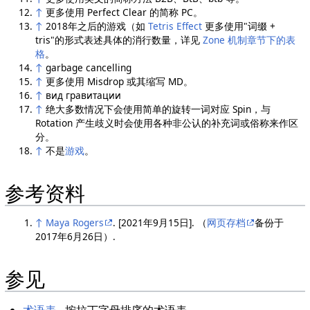
↑
更多使用 Perfect Clear 的简称 PC。
↑
2018年之后的游戏（如
Tetris Effect
更多使用"词缀 +
tris"的形式表述具体的消行数量，详见
Zone 机制章节下的表
格
。
↑
garbage cancelling
↑
更多使用 Misdrop 或其缩写 MD。
↑
вид гравитации
↑
绝大多数情况下会使用简单的旋转一词对应 Spin，与
Rotation 产生歧义时会使用各种非公认的补充词或俗称来作区
分。
↑
不是
游戏
。
参考资料
↑
Maya Rogers
. [2021年9月15日]. （
网页存档
备份于
2017年6月26日）.
参见