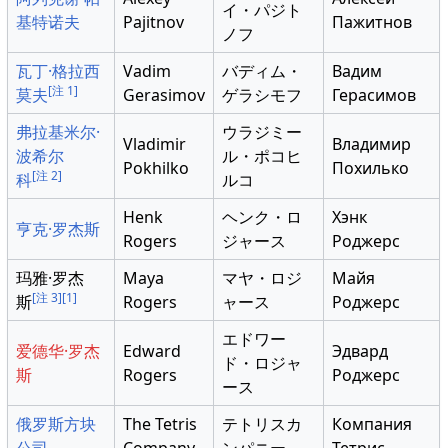
イ・パジト
基特诺夫
Pajitnov
Пажитнов
ノフ
瓦丁·格拉西
Vadim
バディム・
Вадим
[注 1]
莫夫
Gerasimov
ゲラシモフ
Герасимов
弗拉基米尔·
ウラジミー
Vladimir
Владимир
波希尔
ル・ポコヒ
Pokhilko
Похилько
[注 2]
科
ルコ
Henk
ヘンク・ロ
Хэнк
亨克·罗杰斯
Rogers
ジャース
Роджерс
玛雅·罗杰
Maya
マヤ・ロジ
Майя
[注 3]
[1]
斯
Rogers
ャース
Роджерс
エドワー
爱德华·罗杰
Edward
Эдвард
ド・ロジャ
斯
Rogers
Роджерс
ース
俄罗斯方块
The Tetris
テトリスカ
Компания
公司
Company
ンパニー
Тетрис