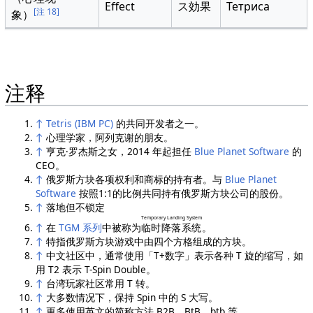
Effect
ス効果
Тетриса
[注 18]
象）
注释
↑
Tetris (IBM PC)
的共同开发者之一。
↑
心理学家，阿列克谢的朋友。
↑
亨克·罗杰斯之女，2014 年起担任
Blue Planet Software
的
CEO。
↑
俄罗斯方块各项权利和商标的持有者。与
Blue Planet
Software
按照1:1的比例共同持有俄罗斯方块公司的股份。
↑
落地但不锁定
Temporary Landing System
↑
在
TGM 系列
中被称为
临时降落系统
。
↑
特指俄罗斯方块游戏中由四个方格组成的方块。
↑
中文社区中，通常使用「T+数字」表示各种 T 旋的缩写，如
用 T2 表示 T-Spin Double。
↑
台湾玩家社区常用 T 转。
↑
大多数情况下，保持 Spin 中的 S 大写。
↑
更多使用英文的简称方法 B2B、BtB、btb 等。