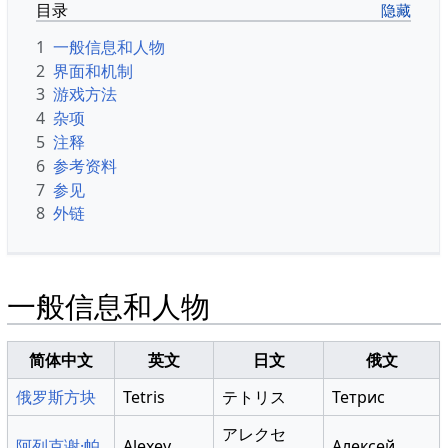
目录
1
一般信息和人物
2
界面和机制
3
游戏方法
4
杂项
5
注释
6
参考资料
7
参见
8
外链
一般信息和人物
简体中文
英文
日文
俄文
俄罗斯方块
Tetris
テトリス
Тетрис
アレクセ
阿列克谢·帕
Alexey
Алексей