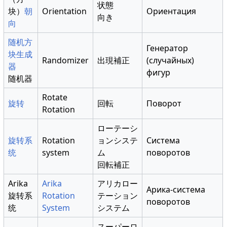
状態
块）
朝
Orientation
Ориентация
向き
向
随机方
Генератор
块生成
Randomizer
出現補正
(случайных)
器
фигур
随机器
Rotate
旋转
回転
Поворот
Rotation
ローテーシ
旋转系
Rotation
ョンシステ
Система
统
system
ム
поворотов
回転補正
Arika
Arika
アリカロー
Арика-система
旋转系
Rotation
テーション
поворотов
统
System
システム
スーパーロ