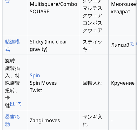
合
クウェア
Multisquare/Combo
Многоцве
マルチス
SQUARE
квадрат
クウェア
コンボス
クウェア
粘连模
Sticky (line clear
スティッ
[注 1
Липкий
式
gravity)
キー
旋转
旋转插
入、特
Spin
殊旋转
Spin Moves
回転入れ
Кручение
扭转、
Twist
卡
[注 17]
缝
桑吉移
ザンギ入
Zangi-moves
-
动
れ