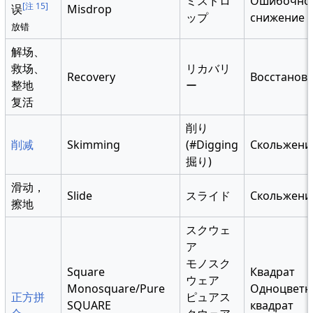
ミスドロ
Ошибочно
[注 15]
误
Misdrop
ップ
снижение
放错
解场、
救场、
リカバリ
Recovery
Восстанов
整地
ー
复活
削り
削减
Skimming
(#Digging
Скольжени
掘り)
滑动，
Slide
スライド
Скольжени
擦地
スクウェ
ア
モノスク
Square
Квадрат
ウェア
Monosquare/Pure
Одноцвет
正方拼
ピュアス
SQUARE
квадрат