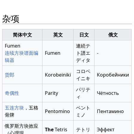
杂项
简体中文
英文
日文
俄文
Fumen
連続テ
连续方块谱面编
Fumen
ト譜エ
-
辑器
ディタ
コロベ
货郎
Korobeiniki
Коробейники
イニキ
パリテ
奇偶性
Parity
Чётность
ィ
五连方块
，五格
ペント
Pentomino
Пентамино
骨牌
ミノ
俄罗斯方块效应
The
Tetris
テトリ
Эффект
（心理现