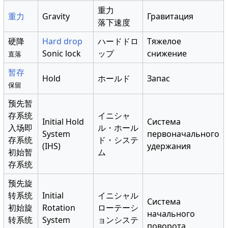
重力
重力
Gravity
Гравитация
落下速度
硬降
Hard drop
ハードドロ
Тяжелое
Sonic lock
ップ
снижение
直落
暂存
Hold
ホールド
Запас
保留
预先暂
存系统
イニシャ
Initial Hold
Система
入场即
ル・ホール
System
первоначального
存系统
ド・システ
(IHS)
удержания
初始暂
ム
存系统
预先旋
转系统
Initial
イニシャル
Система
初始旋
Rotation
ローテーシ
начального
转系统
System
ョンシステ
поворота