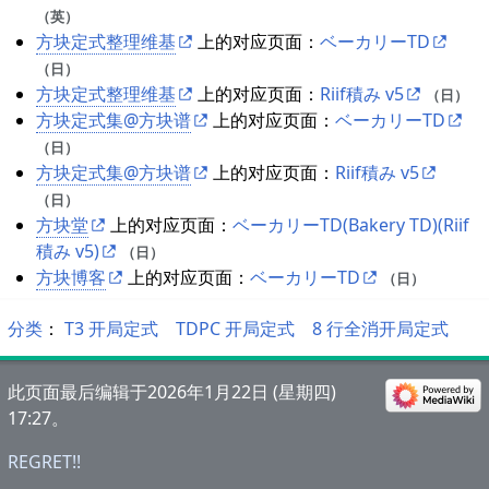
（英）
方块定式整理维基
上的对应页面：
ベーカリーTD
（日）
方块定式整理维基
上的对应页面：
Riif積み v5
（日）
方块定式集@方块谱
上的对应页面：
ベーカリーTD
（日）
方块定式集@方块谱
上的对应页面：
Riif積み v5
（日）
方块堂
上的对应页面：
ベーカリーTD(Bakery TD)(Riif
積み v5)
（日）
方块博客
上的对应页面：
ベーカリーTD
（日）
分类
：​
T3 开局定式
TDPC 开局定式
8 行全消开局定式
此页面最后编辑于2026年1月22日 (星期四)
17:27。
REGRET!!