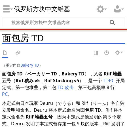
俄罗斯方块中文维基
面包房 TD
（重定向自
Bakery TD
）
面包房 TD
（
ベーカリー TD
，
Bakery TD
），又名
Riif 堆叠
五号
（
Riif 積み v5
，
Riif Stacking v5
），是一个
TDPC
开局
定式。第一包堆叠，第二包
TD 攻击
，第三包高概率 8 行
PC
。
本定式由日本玩家 Deuru（でうる）和 Riif（りーふ）各自独
立发明和命名。Deuru 将本定式命名为
面包房 TD
。Riif 将本
定式命名为
Riif 堆叠五号
，因为本定式是他发明的第 5 个定
式。Deuru 发明了本定式暂存第一包 S 块的版本，Riif 发明了